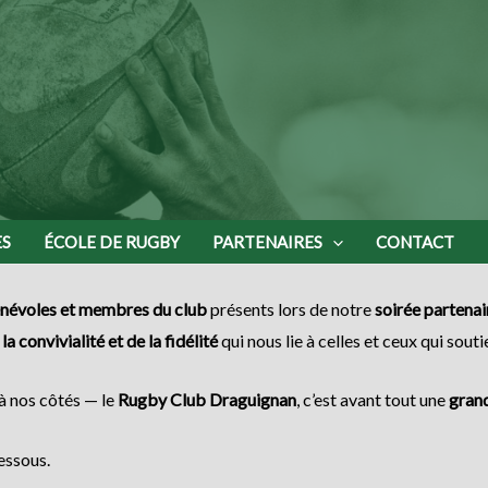
ES
ÉCOLE DE RUGBY
PARTENAIRES
CONTACT
bénévoles et membres du club
présents lors de notre
soirée partenai
la convivialité et de la fidélité
qui nous lie à celles et ceux qui souti
à nos côtés — le
Rugby Club Draguignan
, c’est avant tout une
grand
essous.